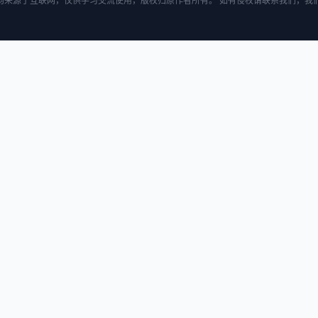
均来源于互联网，仅供学习交流使用，版权归原作者所有。 如有侵权请联系我们，我们